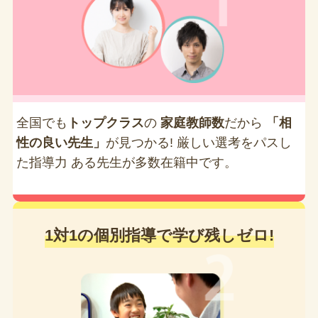
全国でも
トップクラス
の
家庭教師数
だから
「相
性の良い先生」
が見つかる! 厳しい選考をパスし
た指導力 ある先生が多数在籍中です。
1対1の個別指導で学び残しゼロ!