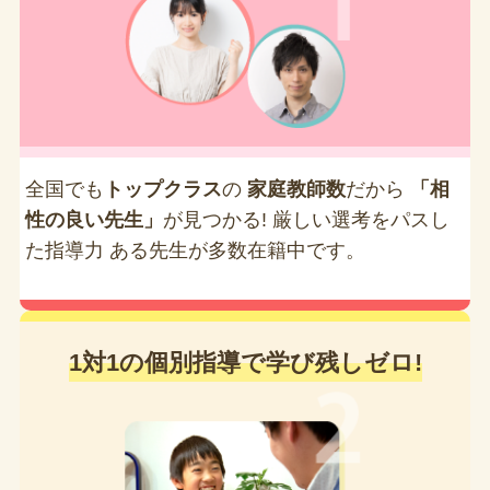
全国でも
トップクラス
の
家庭教師数
だから
「相
性の良い先生」
が見つかる! 厳しい選考をパスし
た指導力 ある先生が多数在籍中です。
1対1の個別指導で学び残しゼロ!