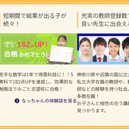
短期間で結果が出る子が
充実の教師登録数
続々！
良い先生に出会え
苦手な数学は1年で得意科目に！！5
神奈川県や近隣の国公立
教科で182点UPを達成し、効果的な
私立大学在籍の教師や、
勉強法でみごと志望校に合格！
師などの経験を持つ社会
多数在籍！
なっちゃんの体験談を見る
お子さんと相性の合う講
見つかります。