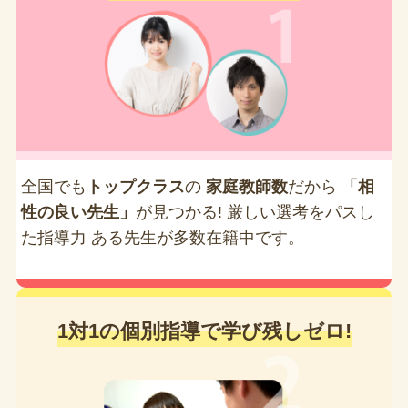
全国でも
トップクラス
の
家庭教師数
だから
「相
性の良い先生」
が見つかる! 厳しい選考をパスし
た指導力 ある先生が多数在籍中です。
1対1の個別指導で学び残しゼロ!