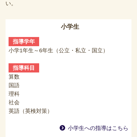
い。
小学生
指導学年
小学1年生～6年生（公立・私立・国立）
指導科目
算数
国語
理科
社会
英語（英検対策）
小学生への指導はこちら