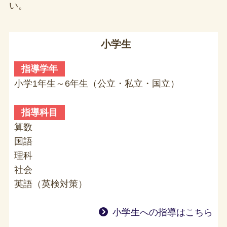
い。
小学生
指導学年
小学1年生～6年生（公立・私立・国立）
指導科目
算数
国語
理科
社会
英語（英検対策）
小学生への指導はこちら