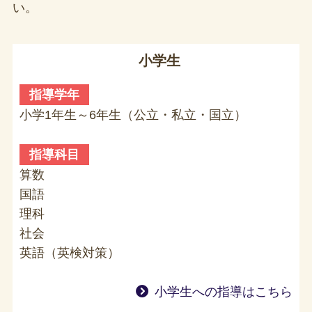
い。
小学生
指導学年
小学1年生～6年生（公立・私立・国立）
指導科目
算数
国語
理科
社会
英語（英検対策）
小学生への指導はこちら