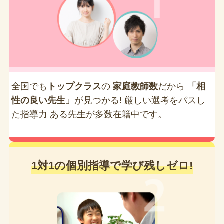
全国でも
トップクラス
の
家庭教師数
だから
「相
性の良い先生」
が見つかる! 厳しい選考をパスし
た指導力 ある先生が多数在籍中です。
1対1の個別指導で学び残しゼロ!