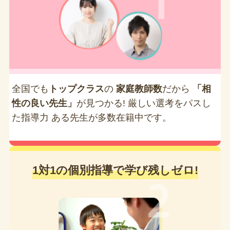
全国でも
トップクラス
の
家庭教師数
だから
「相
性の良い先生」
が見つかる! 厳しい選考をパスし
た指導力 ある先生が多数在籍中です。
1対1の個別指導で学び残しゼロ!