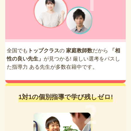
全国でも
トップクラス
の
家庭教師数
だから
「相
性の良い先生」
が見つかる! 厳しい選考をパスし
た指導力 ある先生が多数在籍中です。
1対1の個別指導で学び残しゼロ!