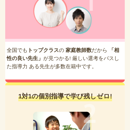
全国でも
トップクラス
の
家庭教師数
だから
「相
性の良い先生」
が見つかる! 厳しい選考をパスし
た指導力 ある先生が多数在籍中です。
1対1の個別指導で学び残しゼロ!