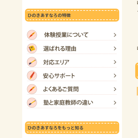
ひのきあすなろの特徴
ひのきあすなろをもっと知る