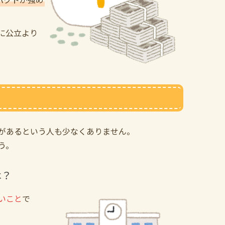
に公立より
があるという人も少なくありません。
う。
は？
いこと
で