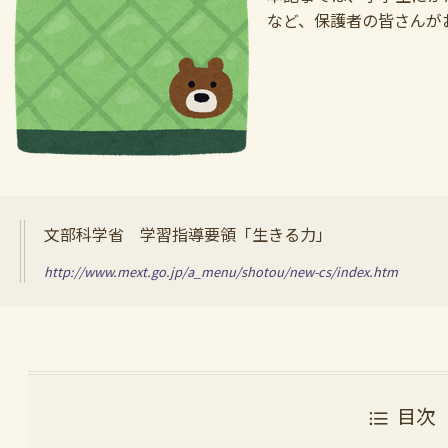
など、保護者の皆さんが
文部科学省 学習指導要領「生きる力」
http://www.mext.go.jp/a_menu/shotou/new-cs/index.htm
目次