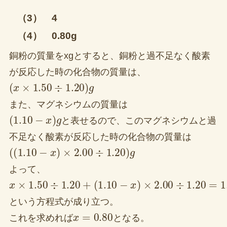
（3） 4
（4） 0.80g
銅粉の質量をxgとすると、銅粉と過不足なく酸素
が反応した時の化合物の質量は、
(
x
×
1.50
÷
1.20
)
g
また、マグネシウムの質量は
(
1.10
−
x
)
g
と表せるので、このマグネシウムと過
不足なく酸素が反応した時の化合物の質量は
(
(
1.10
−
x
)
×
2.00
÷
1.20
)
g
よって、
x
(
1.10
×
1.50
−
x
÷
)
1.20
×
2.00
+
÷
1.20
=
1.50
という方程式が成り立つ。
x
=
0.80
これを求めれば
となる。