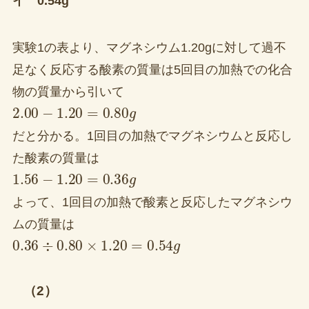
イ 0.54g
実験1の表より、マグネシウム1.20gに対して過不
足なく反応する酸素の質量は5回目の加熱での化合
物の質量から引いて
2.00
−
1.20
=
0.80
g
だと分かる。1回目の加熱でマグネシウムと反応し
た酸素の質量は
1.56
−
1.20
=
0.36
g
よって、1回目の加熱で酸素と反応したマグネシウ
ムの質量は
0.36
÷
0.80
×
1.20
=
0.54
g
（2）