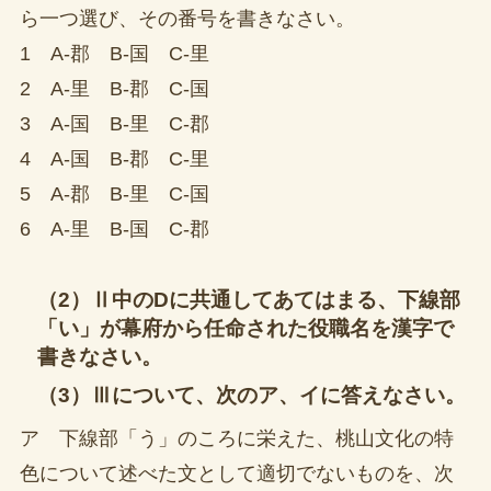
ら一つ選び、その番号を書きなさい。
1 A-郡 B-国 C-里
2 A-里 B-郡 C-国
3 A-国 B-里 C-郡
4 A-国 B-郡 C-里
5 A-郡 B-里 C-国
6 A-里 B-国 C-郡
（2）Ⅱ中のDに共通してあてはまる、下線部
「い」が幕府から任命された役職名を漢字で
書きなさい。
（3）Ⅲについて、次のア、イに答えなさい。
ア 下線部「う」のころに栄えた、桃山文化の特
色について述べた文として適切でないものを、次