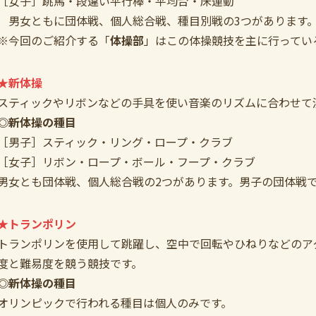
［女子］跳馬・段違い平行棒・平均台・床運動
男女ともに団体戦、個人総合戦、種目別戦の3つがあります
※今回のご紹介する「
体操部
」はこの体操競技を主に行ってい
★新体操
スティックやリボンなどの手具を使い音楽のリズムに合わせて
◎新体操の種目
［男子］スティック・リング・ロープ・クラブ
［女子］リボン・ロープ・ボール・フープ・クラブ
男女とも団体戦、個人総合戦の2つがあります。男子の団体戦
★トランポリン
トランポリンを使用して跳躍し、空中で回転やひねりなどのア
度と難易度を競う競技です。
◎新体操の種目
オリンピックで行われる種目は個人のみです。