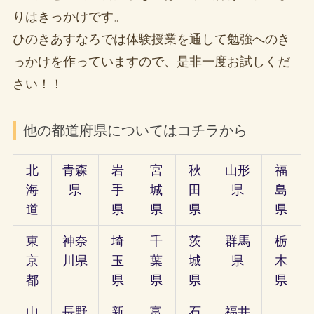
りはきっかけです。
ひのきあすなろでは体験授業を通して勉強へのき
っかけを作っていますので、是非一度お試しくだ
さい！！
他の都道府県についてはコチラから
北
青森
岩
宮
秋
山形
福
海
県
手
城
田
県
島
道
県
県
県
県
東
神奈
埼
千
茨
群馬
栃
京
川県
玉
葉
城
県
木
都
県
県
県
県
山
長野
新
富
石
福井