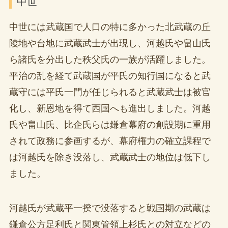
中世
中世には武蔵国で人口の特に多かった北武蔵の丘
陵地や台地に武蔵武士が出現し、河越氏や畠山氏
ら諸氏を分出した秩父氏の一族が活躍しました。
平治の乱を経て武蔵国が平氏の知行国になると武
蔵守には平氏一門が任じられると武蔵武士は被官
化し、新恩地を得て西国へも進出しました。河越
氏や畠山氏、比企氏らは鎌倉幕府の創設期に重用
されて政務に参画するが、幕府権力の確立課程で
は河越氏を除き没落し、武蔵武士の地位は低下し
ました。
河越氏が武蔵平一揆で没落すると戦国期の武蔵は
鎌倉公方足利氏と関東管領上杉氏との対立などの