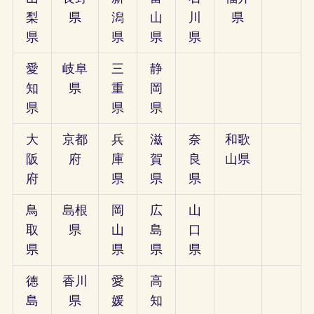
梨
県
潟
山
川
県
県
県
県
県
愛
岐阜
三
静
知
県
重
岡
県
県
県
大
京都
兵
滋
奈
和歌
阪
府
庫
賀
良
山県
府
県
県
県
鳥
島根
岡
広
山
取
県
山
島
口
県
県
県
県
徳
香川
愛
高
島
県
媛
知