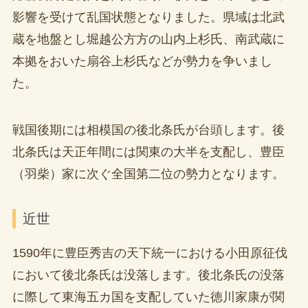
影響を受けて乱国状態となりました。県域は北武
蔵を地盤とし堀越公方方の山内上杉氏、南武蔵に
本拠をおいた扇谷上杉氏などが勢力を争いまし
た。
戦国後期には相模国の後北条氏が台頭します。後
北条氏は天正年間には関東の大半を支配し、豊臣
（羽柴）家に次ぐ全国第二位の勢力となります。
近世
1590年に豊臣秀吉の天下統一における小田原征伐
において後北条氏は没落します。後北条氏の没落
に際して東海五カ国を支配していた徳川家康が関