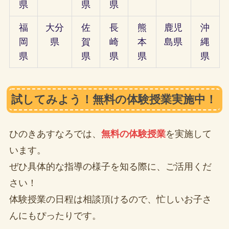
県
県
県
福
大分
佐
長
熊
鹿児
沖
岡
県
賀
崎
本
島県
縄
県
県
県
県
県
試してみよう！無料の体験授業実施中！
ひのきあすなろでは、
無料の体験授業
を実施して
います。
ぜひ具体的な指導の様子を知る際に、ご活用くだ
さい！
体験授業の日程は相談頂けるので、忙しいお子さ
んにもぴったりです。