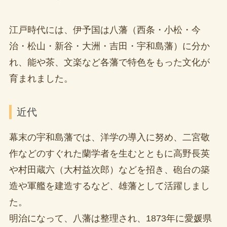
江戸時代には、伊予国は八藩（西条・小松・今
治・松山・新谷・大洲・吉田・宇和島藩）に分か
れ、能や茶、文楽など各藩で特色をもった文化が
育まれました。
近代
幕末の宇和島藩では、洋学の導入に努め、二宮敬
作などのすぐれた蘭学者を生むとともに高野長英
や村田蔵六（大村益次郎）などを招き、砲台の築
造や軍艦を建造するなど、雄藩として活躍しまし
た。
明治になって、八藩は整理され、1873年に愛媛県