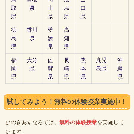
取
県
山
島
口
県
県
県
県
徳
香川
愛
高
島
県
媛
知
県
県
県
福
大分
佐
長
熊
鹿児
沖
岡
県
賀
崎
本
島県
縄
県
県
県
県
県
試してみよう！無料の体験授業実施中！
ひのきあすなろでは、
無料の体験授業
を実施して
います。