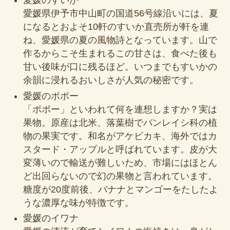
愛媛のすいか
愛媛県伊予市中山町の国道56号線沿いには、夏
になるとおよそ10軒のすいか直売所が軒を連
ね、愛媛県の夏の風物詩となっています。山で
作るからこそ生まれるこの甘さは、食べた後も
甘い後味が口に残るほど。いつまでもすいかの
余韻に浸れるおいしさが人気の秘密です。
愛媛のポポー
「ポポー」といわれて何を連想しますか？実は
果物。原産は北米、落葉樹でバンレイシ科の植
物の果実です。和名がアケビカキ、海外ではカ
スタード・アップルと呼ばれています。皮が大
変薄いので輸送が難しいため、市場にはほとん
ど出回らないので幻の果物と言われています。
糖度が20度前後、バナナとマンゴーをたしたよ
うな濃厚な味が特徴です。
愛媛のイワナ