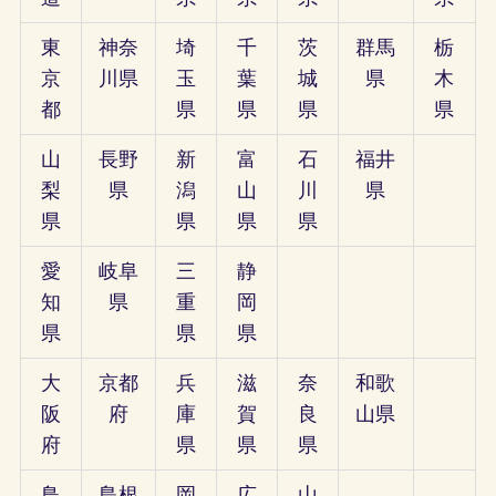
東
神奈
埼
千
茨
群馬
栃
京
川県
玉
葉
城
県
木
都
県
県
県
県
山
長野
新
富
石
福井
梨
県
潟
山
川
県
県
県
県
県
愛
岐阜
三
静
知
県
重
岡
県
県
県
大
京都
兵
滋
奈
和歌
阪
府
庫
賀
良
山県
府
県
県
県
鳥
島根
岡
広
山