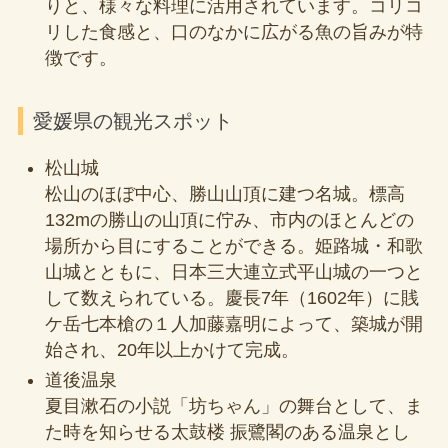
りと、様々な料理に活用されています。コリコ
リした食感と、口のなかに広がる魚の旨みが特
徴です。
愛媛県の観光スポット
松山城
松山のほぼ中心、勝山山頂に建つ名城。標高
132mの勝山の山頂に佇み、市内のほとんどの
場所から目にすることができる。姫路城・和歌
山城とともに、日本三大連立式平山城の一つと
して数えられている。慶長7年（1602年）に賎
ケ岳七本槍の１人加藤嘉明によって、築城が開
始され、20年以上かけて完成。
道後温泉
夏目漱石の小説「坊ちゃん」の舞台として、ま
た時を知らせる太鼓楼 振鷺閣のある温泉とし