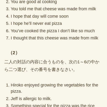
You are good at cooking
You told me that cheese was made from milk
I hope that day will come soon
I hope he’ll never eat pizza
You’ve cooked the pizza I don’t like so much
I thought that this cheese was made from milk
（2）
二人の対話の内容に合うものを、次の1～6の中か
ら二つ選び、その番号を書きなさい。
Hiroko enjoyed growing the vegetables for the
pizza.
Jeff is allergic to milk.
Something special for the pizza was the rice