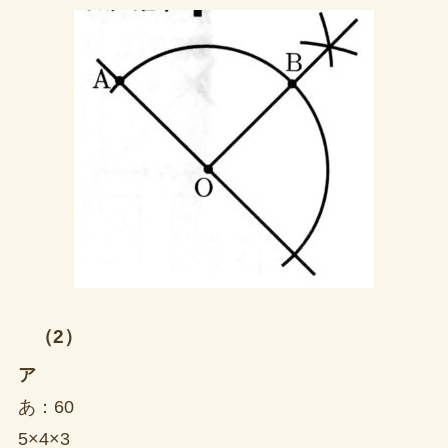
（2）
ア
あ：60
5×4×3