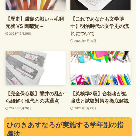
【歴史】厳島の戦い～毛利
【これであなたも文学博
元就 VS 陶晴賢～
士】明治時代の文学史の流
れについて
2023年5月29日
2023年5月29日
【完全保存版】磐井の乱か
【英検準2級】合格者が勉
ら紐解く現代との共通点
強法と試験対策を徹底解説
2023年5月29日
2023年5月29日
ひのきあすなろが実施する学年別の指
導法