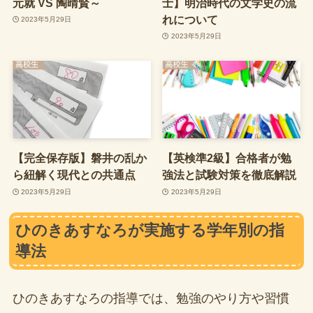
元就 VS 陶晴賢～
士】明治時代の文学史の流
れについて
2023年5月29日
2023年5月29日
【完全保存版】磐井の乱か
【英検準2級】合格者が勉
ら紐解く現代との共通点
強法と試験対策を徹底解説
2023年5月29日
2023年5月29日
ひのきあすなろが実施する学年別の指
導法
ひのきあすなろの指導では、勉強のやり方や習慣