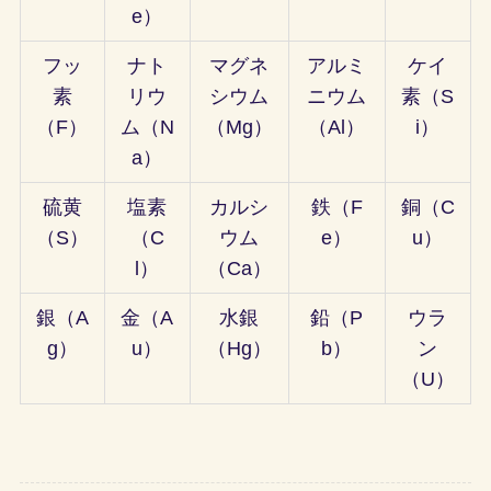
e）
フッ
ナト
マグネ
アルミ
ケイ
素
リウ
シウム
ニウム
素（
S
（F）
ム（N
（Mg）
（Al）
i）
a）
硫黄
塩素
カルシ
鉄（F
銅（C
（S）
（C
ウム
e）
u）
l）
（Ca）
銀（A
金（A
水銀
鉛（P
ウラ
g）
u）
（Hg）
b）
ン
（U）