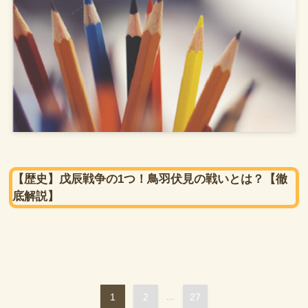
【歴史】戊辰戦争の1つ！鳥羽伏見の戦いとは？【徹
底解説】
1
2
...
27