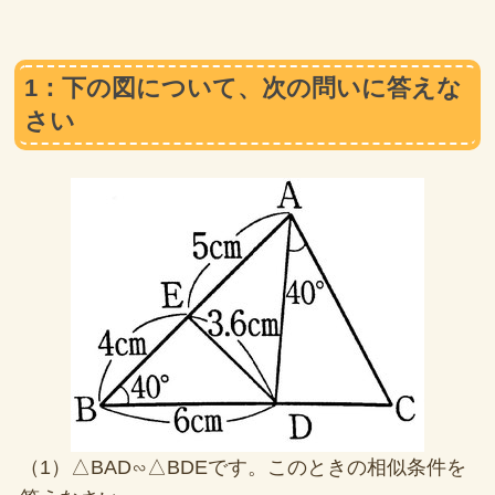
1：下の図について、次の問いに答えな
さい
（1）△BAD∽△BDEです。このときの相似条件を