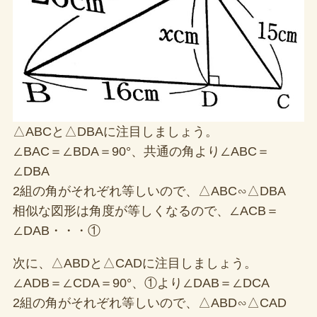
△ABCと△DBAに注目しましょう。
∠BAC＝∠BDA＝90°、共通の角より∠ABC＝
∠DBA
2組の角がそれぞれ等しいので、△ABC∽△DBA
相似な図形は角度が等しくなるので、∠ACB＝
∠DAB・・・①
次に、△ABDと△CADに注目しましょう。
∠ADB＝∠CDA＝90°、①より∠DAB＝∠DCA
2組の角がそれぞれ等しいので、△ABD∽△CAD