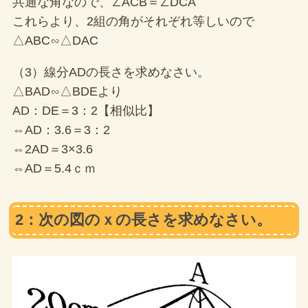
共通な角なので、∠ACB＝∠DCA
これらより、2組の角がそれぞれ等しいので
△ABC∽△DAC
（3）線分ADの長さを求めなさい。
△BAD∽△BDEより
AD：DE＝3：2【相似比】
⇔AD：3.6＝3：2
⇔2AD＝3×3.6
⇔AD＝5.4ｃｍ
2：次の図のｘの長さを求めなさい。