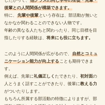
したがって、
他クラスの同じ学年の生徒・先輩・
後輩との人間関係が構築できます。
特に、
先輩や後輩
という存在は、部活動が無いと
なかなか関わることのできない人物です。
年齢の異なる人たちと関わったり、同じ目標を目
指したりする経験は、
将来にも役に立ちます。
このように人間関係が広がるので、
自然とコミュ
ニケーション能力が向上する
ことも期待できま
す。
例えば、先輩に
礼儀正しく
たできたり、
初対面
の
人とうまく話すことができたり、後輩に
教える力
がついたりします。
もちろん所属する部活動の特徴によりますが、部