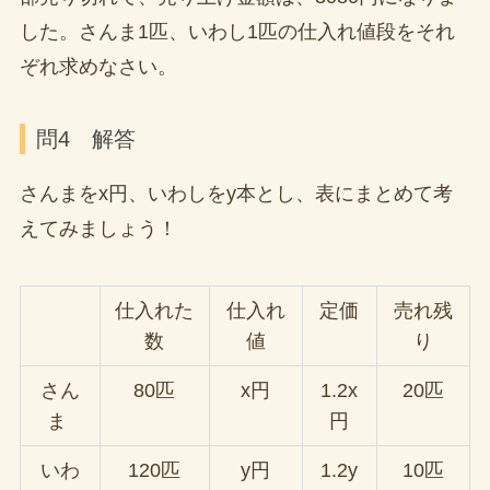
した。さんま1匹、いわし1匹の仕入れ値段をそれ
ぞれ求めなさい。
問4 解答
さんまをx円、いわしをy本とし、表にまとめて考
えてみましょう！
仕入れた
仕入れ
定価
売れ残
数
値
り
さん
80匹
x円
1.2x
20匹
ま
円
いわ
120匹
y円
1.2y
10匹