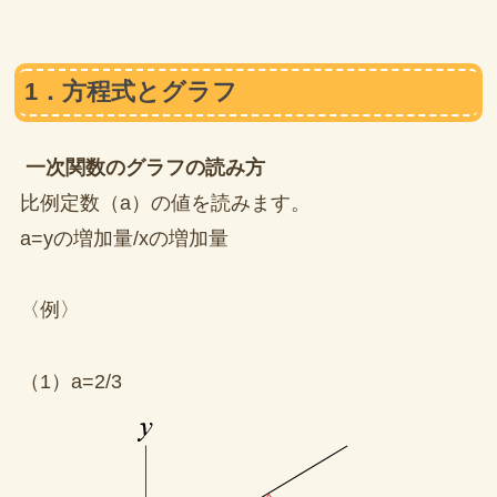
1．方程式とグラフ
一次関数のグラフの読み方
比例定数（a）の値を読みます。
a=yの増加量/xの増加量
〈例〉
（1）a=2/3