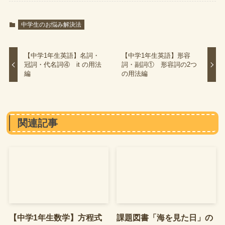
中学生のお悩み解決法
【中学1年生英語】名詞・
【中学1年生英語】形容
冠詞・代名詞④ it の用法
詞・副詞① 形容詞の2つ
編
の用法編
関連記事
【中学1年生数学】方程式
課題図書「海を見た日」の