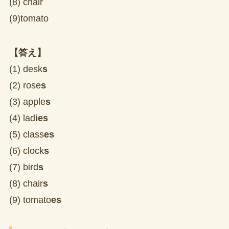
(8) chair
(9)tomato
【答え】
(1) desk
s
(2) rose
s
(3) apple
s
(4) lad
ies
(5) class
es
(6) clock
s
(7) bird
s
(8) chair
s
(9) tomato
es