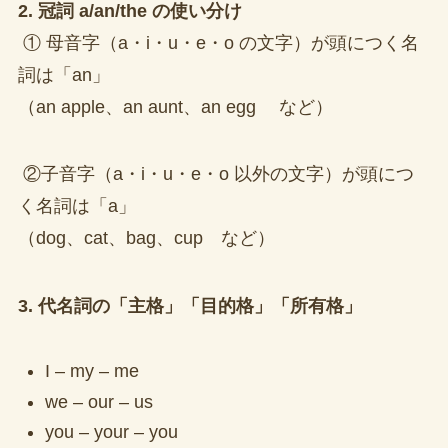
2. 冠詞 a/an/the の使い分け
① 母音字（a・i・u・e・o の文字）が頭につく名
詞は「an」
（an apple、an aunt、an egg など）
②子音字（a・i・u・e・o 以外の文字）が頭につ
く名詞は「a」
（dog、cat、bag、cup など）
3. 代名詞の「主格」「目的格」「所有格」
I – my – me
we – our – us
you – your – you