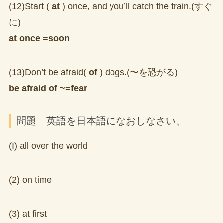
(12)Start (
at
) once, and you’ll catch the train.(すぐ
に)
at once =soon
(13)Don’t be afraid(
of
) dogs.(〜を恐がる)
be afraid of ~=fear
問題 英語を日本語になおしなさい、
(I) all over the world
(2) on time
(3) at first