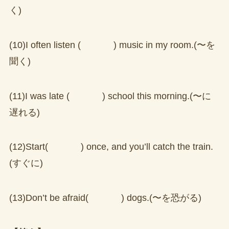
く)
(10)I often listen ( ) music in my room.(〜を
聞く)
(11)I was late ( ) school this morning.(〜に
遅れる)
(12)Start( ) once, and you’ll catch the train.
(すぐに)
(13)Don’t be afraid( ) dogs.(〜を恐がる)