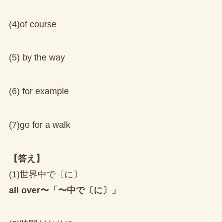
(4)of course
(5) by the way
(6) for example
(7)go for a walk
【答え】
(1)世界中で〔に〕
all over〜「〜中で〔に〕」