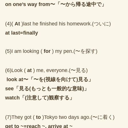
on one’s way from〜「〜から帰る途中で」
(4)(
At
)last he finished his homework.(ついに)
at last=finally
(5)I am looking (
for
) my pen.(〜を探す)
(6)Look (
at
) me, everyone.(〜見る)
look at〜「〜を(視線を向けて)見る」
see「見る(もっとも一般的な意味)」
watch「(注意して)観察する」
(7)They got (
to
)Tokyo two days ago.(〜に着く)
get to ~=reach ~, arrive at ~