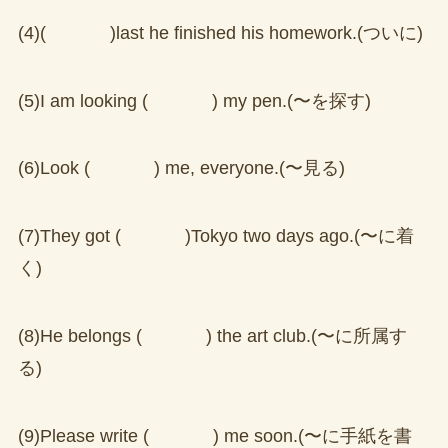
(4)( )last he finished his homework.(ついに)
(5)I am looking ( ) my pen.(〜を探す)
(6)Look ( ) me, everyone.(〜見る)
(7)They got ( )Tokyo two days ago.(〜に着
く)
(8)He belongs ( ) the art club.(〜に所属す
る)
(9)Please write ( ) me soon.(〜に手紙を書