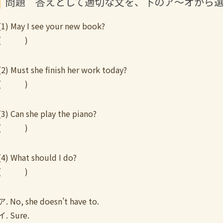
問題 答えとして適切な文を、下のア～オから
(1) May I see your new book?
( )
(2) Must she finish her work today?
( )
(3) Can she play the piano?
( )
(4) What should I do?
( )
ア. No, she doesn’t have to.
イ. Sure.