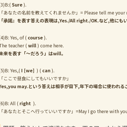
(3)B:(
Sure
).
「あなたの名前を教えてくれませんか」= Please tell me your n
「承諾』を表す答えの表現は,Yes./All right./OK.など,他
(4)B: Yes, of (
course
).
The teacher (
will
) come here.
未来を表す「〜だろう」はwill。
(5)B: Yes,(
I [we]
) (
can
).
「ここで昼食にしてもいいですか」
Yes,you may.という答えは相手が目下,年下の場合に使われ
(6)B: All (
right
).
「あなたとそこへ行っていいですか」=May I go there with yo