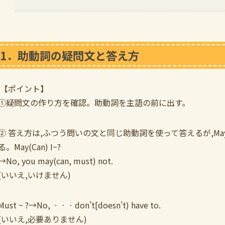
1．助動詞の疑問文と答え方
【ポイント】
①疑問文の作り方を確認。助動詞を主語の前に出す。
② 答え方は,ふつう問いの文と同じ助動詞を使って答えるが,May〔
る。May(Can) I~?
→No, you may(can, must) not.
(いいえ,いけません)
Must ~ ?→No, ㆍㆍㆍdon’t[doesn’t) have to.
(いいえ,必要ありません)