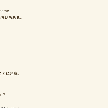
ame.
にもいろいろある。
ることに注意。
u ？