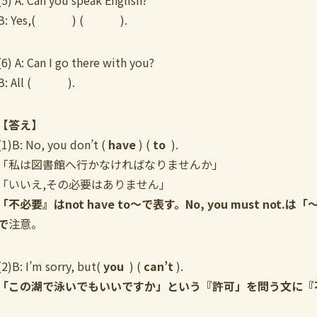
(5) A: Can you speak English?
B: Yes,( ) ( ).
(6) A: Can I go there with you?
B: All ( ).
【答え】
(1)B: No, you don’t (
have
) (
to
).
「私は図書館へ行かなければなりませんか」
「いいえ,その必要はありません」
「不必要』はnot have to〜で表す。No, you must 
で
注意。
(2)B: I’m sorry, but(
you
) (
can’t
).
「この湖で泳いでもいいですか」という『許可」を問う文に『不