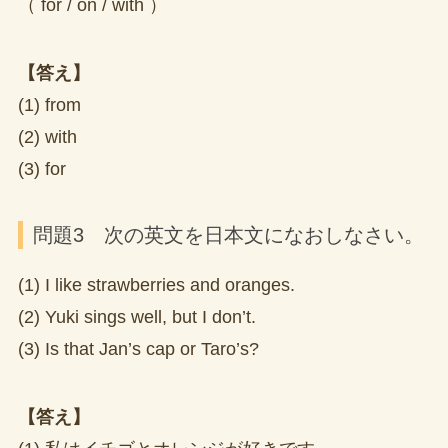
（ for / on / with ）
【答え】
(1) from
(2) with
(3) for
問題3 次の英文を日本文になおしなさい。
(1) I like strawberries and oranges.
(2) Yuki sings well, but I don’t.
(3) Is that Jan’s cap or Taro’s?
【答え】