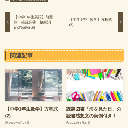
【中学1年生英語】前置
【中学1年生数学】方程式
詞・接続詞④ 接続詞
(3)
and/but/or 編
関連記事
【中学1年生数学】方程式
課題図書「海を見た日」の
(2)
読書感想文の実例付き！
2023年5月27日
2023年5月27日