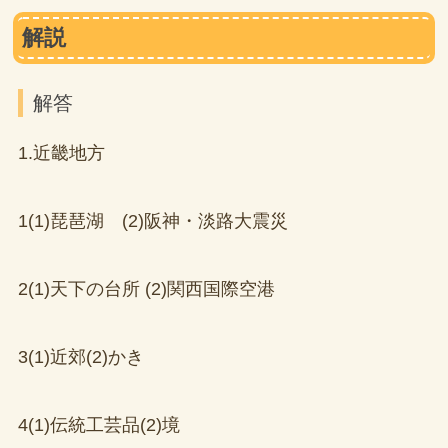
解説
解答
1.近畿地方
1(1)琵琶湖 (2)阪神・淡路大震災
2(1)天下の台所 (2)関西国際空港
3(1)近郊(2)かき
4(1)伝統工芸品(2)境