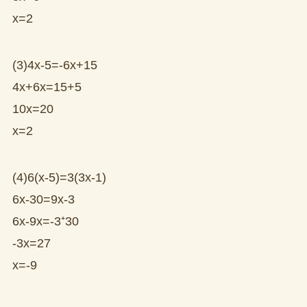
x=2
(3)4x-5=-6x+15
4x+6x=15+5
10x=20
x=2
(4)6(x-5)=3(3x-1)
6x-30=9x-3
6x-9x=-3⁺30
-3x=27
x=-9