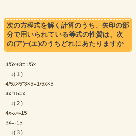
次の方程式を解く計算のうち、矢印の部
分で用いられている等式の性質は、次
の(ア)~(エ)のうちどれにあたりますか
4/5x+3=1/5x
↓(１)
4/5x×5⁺3×5=1/5x×5
4x⁺15=x
↓(２)
4x-x=-15
3x=-15
↓(３)