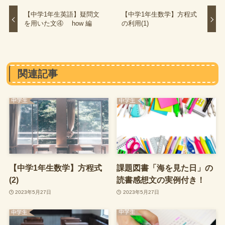
【中学1年生英語】疑問文
【中学1年生数学】方程式
を用いた文④ how 編
の利用(1)
関連記事
【中学1年生数学】方程式
課題図書「海を見た日」の
(2)
読書感想文の実例付き！
2023年5月27日
2023年5月27日