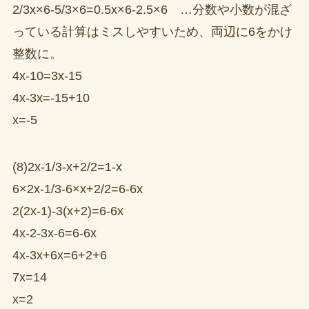
2/3x×6-5/3×6=0.5x×6-2.5×6 …分数や小数が混ざ
っている計算はミスしやすいため、両辺に6をかけ
整数に。
4x-10=3x-15
4x-3x=-15+10
x=-5
(8)2x-1/3-x+2/2=1-x
6×2x-1/3-6×x+2/2=6-6x
2(2x-1)-3(x+2)=6-6x
4x-2-3x-6=6-6x
4x-3x+6x=6+2+6
7x=14
x=2