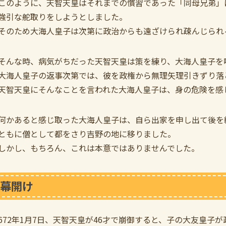
このように、天智天皇はそれまでの慣習であった「同母兄弟」
強引な舵取りをしようとしました。
そのため大海人皇子は次第に政治からも遠ざけられ疎んじられ
そんな時、病気がちだった天智天皇は策を練り、大海人皇子を
大海人皇子の返事次第では、彼を政権から無理矢理引きずり落
天智天皇にそんなことを言われた大海人皇子は、身の危険を感
何かあると感じ取った大海人皇子は、自ら出家を申し出て後を
ともに僧として都をさり吉野の地に移りました。
しかし、もちろん、これは本意ではありませんでした。
幕開け
672年1月7日、天智天皇が46才で崩御すると、子の大友皇子