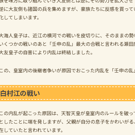
族を味方に取り組んでいき大友側とは逆にその勢力を拡大させ
逆に大友側も諸国の兵を集めますが、豪族たちに反感を買って
化してしまいます。
大海人皇子は、近江の横河での戦いを皮切りに、そのままの勢
いくつかの戦いのあと「壬申の乱」最大の合戦と言われる瀬田
大友皇子の自害により内乱は終結しました。
この、皇室内の後継者争いが原因でおこった内乱を「壬申の乱
白村江の戦い
この内乱が起こった原因は、天智天皇が皇室内のルールを破っ
としたことに端を発しますが、父親が自分の息子をかわいがる
在していたと言われています。