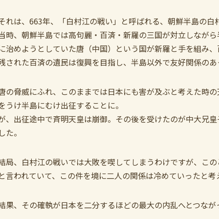
それは、663年、「白村江の戦い」と呼ばれる、朝鮮半島の白
当時、朝鮮半島では高句麗・百済・新羅の三国が対立しながら
に治めようとしていた唐（中国）という国が新羅と手を組み、
残された百済の遺民は復興を目指し、半島以外で友好関係のあ
唐の脅威にふれ、このままでは日本にも害が及ぶと考えた時の
をうけ半島にむけ出征することに。
が、出征途中で斉明天皇は崩御。その後を受けたのが中大兄皇
した。
結局、白村江の戦いでは大敗を喫してしまうわけですが、この
と言われていて、この件を境に二人の関係は冷めていったと考
結果、その確執が日本を二分するほどの最大の内乱へとつなが