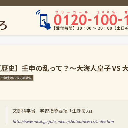
【歴史】壬申の乱って？～大海人皇子 VS 
中学生のお悩み解決法
文部科学省 学習指導要領「生きる力」
http://www.mext.go.jp/a_menu/shotou/new-cs/index.htm