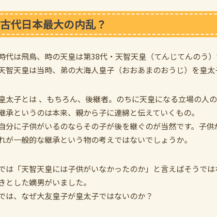
古代日本最大の内乱？
時代は飛鳥、時の天皇は第38代・天智天皇（てんじてんのう）
天智天皇は当時、弟の大海人皇子（おおあまのおうじ）を皇太
皇太子とは 、もちろん、後継者。のちに天皇になる立場の人
継承というのは本来、親から子に連綿と伝えていくもの。
自分に子供がいるのならその子が後を継ぐのが当然です。子供
れが一般的な継承という物の考えではないでしょうか。
では「天智天皇には子供がいなかったのか」と言えばそうでは
きとした嫡男がいました。
では、なぜ大友皇子が皇太子ではないのか？