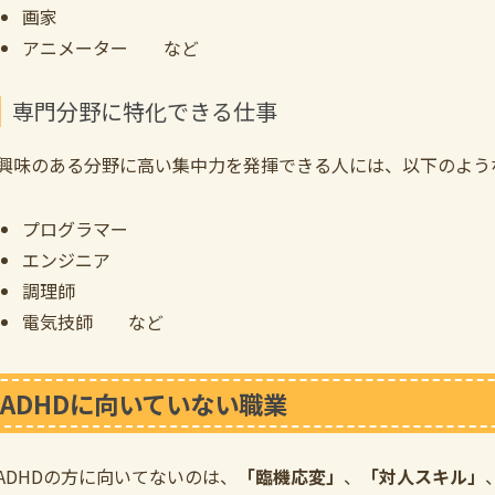
画家
アニメーター など
専門分野に特化できる仕事
興味のある分野に高い集中力を発揮できる人には、以下のよう
プログラマー
エンジニア
調理師
電気技師 など
ADHDに向いていない職業
ADHDの方に向いてないのは、
「臨機応変」
、
「対人スキル」