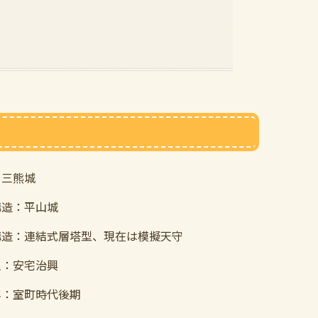
：三熊城
構造：平山城
構造：連結式層塔型、現在は模擬天守
主：安宅治興
年：室町時代後期