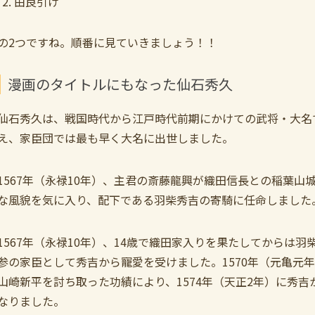
由良引け
の2つですね。順番に見ていきましょう！！
漫画のタイトルにもなった仙石秀久
仙石秀久は、戦国時代から江戸時代前期にかけての武将・大名
え、家臣団では最も早く大名に出世しました。
1567年（永禄10年）、主君の斎藤龍興が織田信長との稲葉
な風貌を気に入り、配下である羽柴秀吉の寄騎に任命しました
1567年（永禄10年）、14歳で織田家入りを果たしてからは
参の家臣として秀吉から寵愛を受けました。1570年（元亀元
山崎新平を討ち取った功績により、1574年（天正2年）に秀吉
なりました。