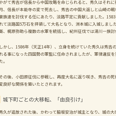
やがて秀吉が信長から中国攻略を命じられると、秀久はそれに従軍
月、信長が本能寺の変で死去し、秀吉の中国大返しと山崎の戦
豪族達を討伐する任にあたり、淡路平定に貢献しました。158
れて淡路国5万石を拝領して大名となり、洲本城に入城しまし
衛、梶原弥助ら複数の水軍を統括し、紀州征伐では湯川一族討
しかし、1586年（天正14年）、立身を続けていた秀久は秀
れる事になった四国勢の軍監に任命されましたが、軍律違反を
た。
その後、小田原征伐に参戦し、再度大名に返り咲き、秀吉の死
変良好な関係を築いたとされます。
城下町ごとの大移転、「由良引け」
秀久が追放された後、かわって脇坂安治が城主となり、城の大