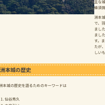
主な
蜂須
洲本
で、
まし
まし
す。
たが
しい
洲本城の歴史
洲本城の歴史を語るためのキーワードは
仙谷秀久