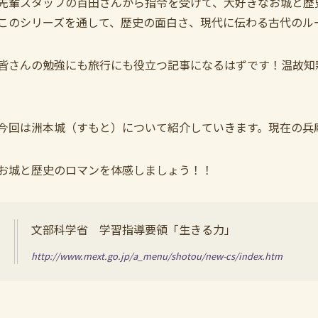
先輩スタッフの百田さんから指令を受けて、大好きなお城と歴
このシリーズを通して、歴史の面白さ、現代に伝わる古代のル
皆さんの勉強にも旅行にも役立つ記事になるはずです！温故知
今回は洲本城（すもと）について紹介していきます。現在の兵
お城と歴史のロマンを体感しましょう！！
文部科学省 学習指導要領「生きる力」
http://www.mext.go.jp/a_menu/shotou/new-cs/index.htm