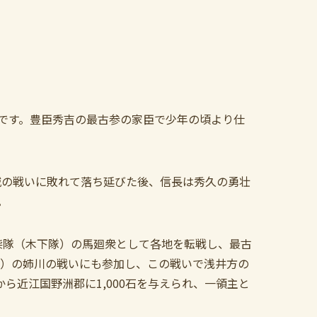
です。豊臣秀吉の最古参の家臣で少年の頃より仕
山城の戦いに敗れて落ち延びた後、信長は秀久の勇壮
。
羽柴隊（木下隊）の馬廻衆として各地を転戦し、最古
年）の姉川の戦いにも参加し、この戦いで浅井方の
から近江国野洲郡に1,000石を与えられ、一領主と