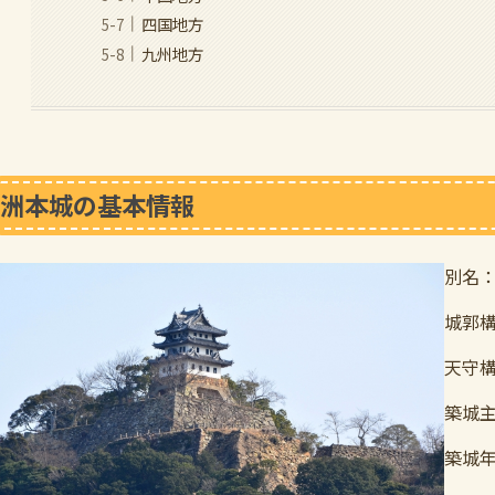
四国地方
九州地方
洲本城の基本情報
別名
城郭
天守
築城
築城