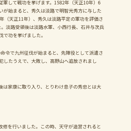
して戦功を挙げます。1582年（天正10年）6
いが始まると、秀久は淡路で明智光秀方に与した
3年（天正11年）、秀久は淡路平定の軍功を評価さ
た。淡路受領後は淡路水軍、小西行長、石井与次兵
伐で功を挙げました。
吉の命令で九州征伐が始まると、先陣役として派遣さ
犯したうえで、大敗し、高野山へ追放されまし
後は家康に取り入り、とりわけ息子の秀忠とは大
改修を行いました。この時、天守が造営されると