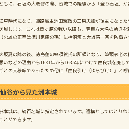
ともに、石垣の大改修の際、倭城での経験から「登り石垣」が
江戸時代になり、姫路城主池田輝政の三男忠雄が領主になった
居城します。これは関ヶ原の戦い以降も、豊臣方大名の動きを
（忠雄の正室は徳川家康の孫）に播磨灘と大坂湾一帯を防衛さ
大坂夏の陣の後、徳島藩の蜂須賀氏の所領となり、筆頭家老の
悪いなどの理由から1631年から1635年にかけて由良城を廃
ごとの大移転であったため俗に「由良引け（ゆらびけ）」と呼
仙谷から見た洲本城
洲本城は、続百名城に指定されています。遺構としてはとりわ
ことができます。