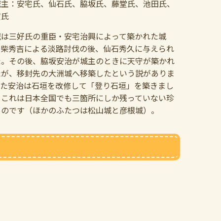
城主：安宅氏、仙石氏、脇坂氏、藤堂氏、池田氏、
賀氏
城は三好氏の重臣・安宅治興によって築かれた城
羽柴秀吉による淡路討伐の後、仙石秀久に与えられ
た。その後、脇坂安治が城主のときに天守が築かれ
たが、移封先の大洲城へ移築したという説がありま
また安治は石垣を改修して「登り石垣」を築きまし
、これは日本全国でも三箇所にしか残っていない珍
ものです（ほかのふたつは松山城と彦根城）。