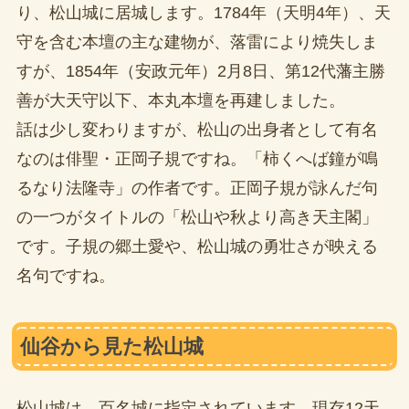
り、松山城に居城します。1784年（天明4年）、天
守を含む本壇の主な建物が、落雷により焼失しま
すが、1854年（安政元年）2月8日、第12代藩主勝
善が大天守以下、本丸本壇を再建しました。
話は少し変わりますが、松山の出身者として有名
なのは俳聖・正岡子規ですね。「柿くへば鐘が鳴
るなり法隆寺」の作者です。正岡子規が詠んだ句
の一つがタイトルの「松山や秋より高き天主閣」
です。子規の郷土愛や、松山城の勇壮さが映える
名句ですね。
仙谷から見た松山城
松山城は、百名城に指定されています。現存12天