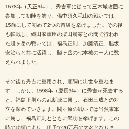
1578年（天正6年）、秀吉軍に従って三木城攻囲に
参加して初陣を飾り、備中須久毛山の戦いでは、
15歳にして初めて2つの首級を挙げました。その後
も転戦し、織田家重臣の柴田勝家との間で行われ
た賤ヶ岳の戦いでは、福島正則、加藤清正、脇坂
安治らと共に活躍し、賤ヶ岳の七本槍の一人に数
えられました。
その後も秀吉に重用され、順調に出世を重ねま
す。しかし、1598年（慶長3年）に秀吉が死去する
と、福島正則らの武断派に属し、石田三成との対
立を深めていきます。関ヶ原の戦いでは当然東軍
に属し、福島正則とともに武功を挙げます。この
時の功績により、伊予で20万石の大名となりまし