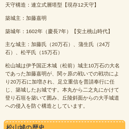
天守構造：連立式層塔型【現存12天守】
築城主：加藤嘉明
築城年：1602年（慶長7年）【安土桃山時代】
主な城主：加藤氏（20万石）、蒲生氏（24万
石）、松平氏（15万石）
松山城は伊予国正木城（松前）城主10万石の大名
であった加藤嘉明が、関ヶ原の戦いでの戦功によ
り20万石に加増され、足立重信を普請奉行に任
じ、築城したお城です。本丸から二之丸にかけて
登り石垣を築いて囲み、丘陵斜面からの大手城道
への侵入を防ぐ構造としています。
松山城の歴史