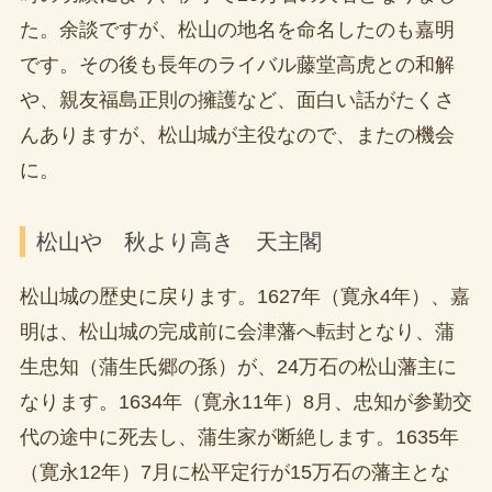
た。余談ですが、松山の地名を命名したのも嘉明
です。その後も長年のライバル藤堂高虎との和解
や、親友福島正則の擁護など、面白い話がたくさ
んありますが、松山城が主役なので、またの機会
に。
松山や 秋より高き 天主閣
松山城の歴史に戻ります。1627年（寛永4年）、嘉
明は、松山城の完成前に会津藩へ転封となり、蒲
生忠知（蒲生氏郷の孫）が、24万石の松山藩主に
なります。1634年（寛永11年）8月、忠知が参勤交
代の途中に死去し、蒲生家が断絶します。1635年
（寛永12年）7月に松平定行が15万石の藩主とな